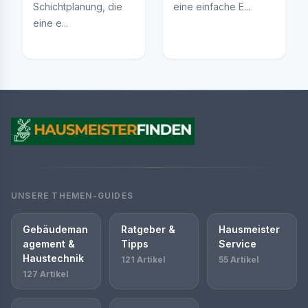
Schichtplanung, die
eine einfache E...
eine e...
UNSERE THEMEN-GUIDES
Gebäudeman
Ratgeber &
Hausmeister
agement &
Tipps
Service
Haustechnik
121 Artikel
55 Artikel
127 Artikel