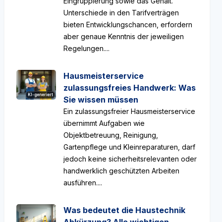
Eingruppierung sowie das Gehalt.
Unterschiede in den Tarifverträgen
bieten Entwicklungschancen, erfordern
aber genaue Kenntnis der jeweiligen
Regelungen....
Hausmeisterservice
zulassungsfreies Handwerk: Was
KI-generiert
Sie wissen müssen
Ein zulassungsfreier Hausmeisterservice
übernimmt Aufgaben wie
Objektbetreuung, Reinigung,
Gartenpflege und Kleinreparaturen, darf
jedoch keine sicherheitsrelevanten oder
handwerklich geschützten Arbeiten
ausführen....
Was bedeutet die Haustechnik